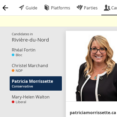
Guide
Platforms
Parties
Ca
Candidates in
Rivière-du-Nord
Rhéal Fortin
Bloc
Christel Marchand
NDP
Patricia Morrissette
Conservative
Mary-Helen Walton
Liberal
patriciamorrissette.ca