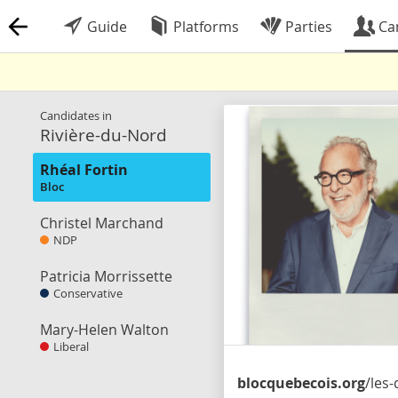
Guide
Platforms
Parties
Ca
Candidates in
Rivière-du-Nord
Rhéal Fortin
Bloc
Christel Marchand
NDP
Patricia Morrissette
Conservative
Mary-Helen Walton
Liberal
blocquebecois.org
/les-deputees-et-deputes/pag