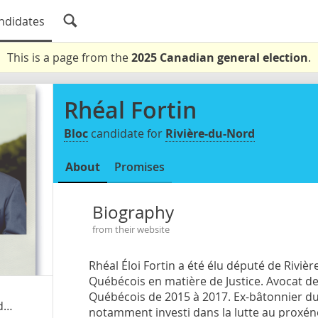
ndidates
This is a page from the
2025 Canadian general election
.
Rhéal Fortin
Bloc
candidate for
Rivière-du-Nord
About
Promises
Biography
from their website
Rhéal Éloi Fortin a été élu député de Riviè
Québécois en matière de Justice. Avocat de 
Québécois de 2015 à 2017. Ex-bâtonnier du 
e/7/
notamment investi dans la lutte au proxéné