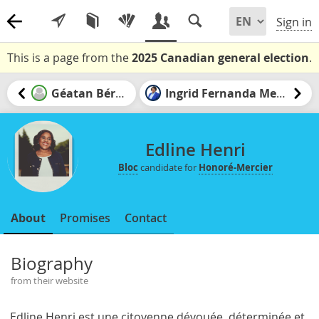
Sign in
This is a page from the
2025 Canadian general election
.
Géatan Bérard
Ingrid Fernanda Megni
Edline Henri
Bloc
candidate for
Honoré-Mercier
About
Promises
Contact
Biography
from their website
.Edline Henri est une citoyenne dévouée, déterminée et