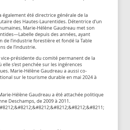
 également été directrice générale de la
ire des Hautes-Laurentides. Détentrice d’un
 humaines, Marie-Hélène Gaudreau met son
rentides—Labelle depuis des années, ayant
 de l’industrie forestière et fondé la Table
s de l’industrie.
té vice-présidente du comité permanent de la
 elle s’est penchée sur les ingérences
ues. Marie-Hélène Gaudreau a aussi co-
ational sur le tourisme durable en mai 2024 à
Marie-Hélène Gaudreau a été attachée politique
anne Deschamps, de 2009 à 2011.
#8212;&#8212;&#8212;&#8212;&#8212;&#8211;