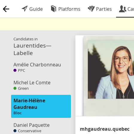
Guide
Platforms
Parties
Ca
Candidates in
Laurentides—
Labelle
Amélie Charbonneau
PPC
Michel Le Comte
Green
Marie-Hélène
Gaudreau
Bloc
Daniel Paquette
mhgaudreau.quebec
Conservative