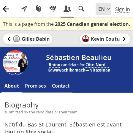
Sign in
This is a page from the
2025 Canadian general election
.
Gilles Babin
Kevin Coutu
Sébastien Beaulieu
Rhino
candidate for
Côte-Nord—
Kawawachikamach—Nitassinan
About
Promises
Contact
Biography
submitted by the candidate or their team
Natif du Bas-St-Laurent, Sébastien est avant
tout un être social.